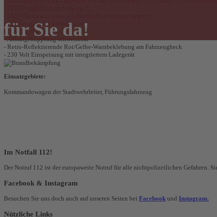
- Dachbalken Hänsch DBS4000 in LED-Technik mit Stadt-, Land- und Presslufth
- LED-Frontblitzer im Kühlergill
- LED-Rückwarnsystem im Dachbalken hinten integriert
für Sie da!
- Handlampe inkl. Ladestation
- Zwei Faltdreiecke
- Anhängekupplung schwenkbar
- Retro-Reflektierende Rot/Gelbe-Warnbeklebung am Fahrzeugheck
- 230 Volt Einspeisung mit integriertem Ladegerät
Einsatzgebiete:
Kommandowagen der Stadtwehrleiter, Führungsfahrzeug
Im Notfall 112!
Der Notruf 112 ist der europaweite Notruf für alle nichtpolizeilichen Gefahren. 
Facebook & Instagram
Besuchen Sie uns doch auch auf unseren Seiten bei
Facebook
und
Instagram.
Nützliche Links